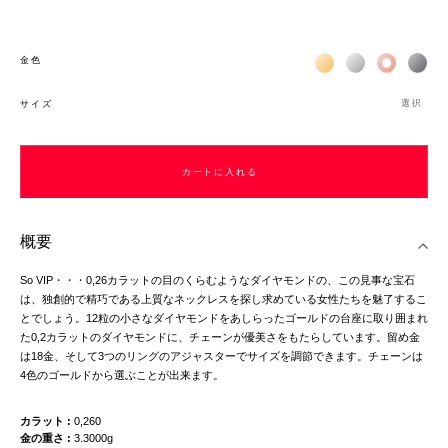
Жёлтое золото 18К
Белое золото 1
Розовое з
Чёр
金色
選択
サイズ
カートに入れる
概要
So VIP・・・0,26カラットの目のくらむようなダイヤモンドの、この見事な宝石
は、独創的で精巧である上質なネックレスを探し求めている女性たちを魅了するこ
とでしょう。12粒の小さなダイヤモンドをあしらったゴールドの台座に取り囲まれ
た0,2カラットのダイヤモンドに、チェーンが優美さをもたらしています。留め金
は18金、そして3つのリングのアジャスターでサイズを調節できます。チェーンは
4色のゴールドから選ぶことが出来ます。
カラット
0,260
金の重さ
3.3000g