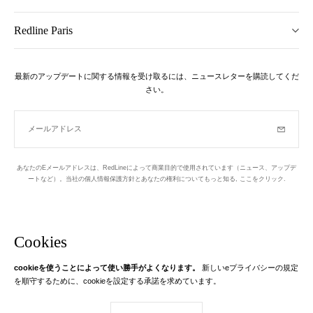
Redline Paris
最新のアップデートに関する情報を受け取るには、ニュースレターを購読してくだ
さい。
メールアドレス
購読
あなたのEメールアドレスは、RedLineによって商業目的で使用されています（ニュース、アップデ
ートなど）。当社の個人情報保護方針とあなたの権利についてもっと知る,
ここをクリック
.
ニュースレター
パリの1区でデザインされています
Cookies
cookieを使うことによって使い勝手がよくなります。
新しいeプライバシーの規定
Instagram
Facebook
Twitter
Pinterest
YouTube
あなたのEメール
を順守するために、cookieを設定する承諾を求めています。
もっと学ぶ