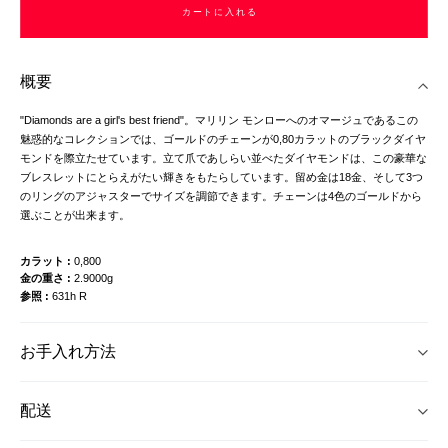
カートに入れる
概要
"Diamonds are a girl's best friend"。マリリン モンローへのオマージュであるこの
魅惑的なコレクションでは、ゴールドのチェーンが0,80カラットのブラックダイヤ
モンドを際立たせています。立て爪であしらい並べたダイヤモンドは、この豪華な
ブレスレットにとらえがたい輝きをもたらしています。留め金は18金、そして3つ
のリングのアジャスターでサイズを調節できます。チェーンは4色のゴールドから
選ぶことが出来ます。
カラット
0,800
金の重さ
2.9000g
参照
631h R
お手入れ方法
配送