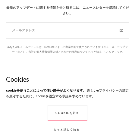
最新のアップデートに関する情報を受け取るには、ニュースレターを購読してくだ
さい。
メールアドレス
購読
あなたのEメールアドレスは、RedLineによって商業目的で使用されています（ニュース、アップデ
ートなど）。当社の個人情報保護方針とあなたの権利についてもっと知る,
ここをクリック
.
ニュースレター
パリの1区でデザインされています
Cookies
cookieを使うことによって使い勝手がよくなります。
新しいeプライバシーの規定
Instagram
Facebook
Twitter
Pinterest
YouTube
あなたのEメール
を順守するために、cookieを設定する承諾を求めています。
もっと学ぶ
あなたのEメールアドレスは、RedLineに関する情報を送信するためにのみ
COOKIEを許可
© Creaddict - 全著作権所有
使用されます。 法律によれば、あなたにはあなたの個人データへのアクセ
CGV
| 法的通知
| 個人データ
| インターネットクッキー
| 戻る
ス、修正および反対の権利があります。
もっと詳しく知る
カートに入れる