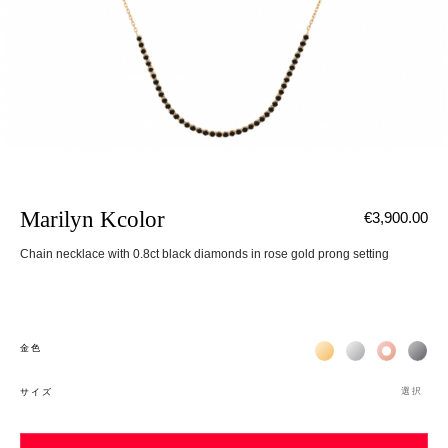
Marilyn Kcolor
€3,900.00
Chain necklace with 0.8ct black diamonds in rose gold prong setting
Жёлтое золото 18К
Белое золото 1
Розовое з
Чёр
金色
選択
サイズ