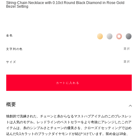
String-Chain Necklace with 0.10ct Round Black Diamond in Rose Gold
Bezel Setting
Жёлтое золото 18К
Белое золото 1
Розовое з
Чёр
金色
選択
文字列の色
選択
サイズ
カートに入れる
カートに入れる
概要
独創的で洗練された、チェーンと糸からなるマストハブアイテムのこのブレスレッ
トは人気のモデル。レッドラインのベストセラーをより奇抜にアレンジしたこのア
イテムは、糸のシンプルさとチェーンの優美さを、クローズドセッティングではめ
込んだ0,1カラットのブラックダイヤモンドが結びつけています。留め金は18金、