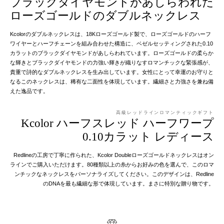
ブラックダイヤモンドがあしらわれた
ローズゴールドのダブルネックレス
Kcolorのダブルネックレスは、18Kローズゴールド製で、ローズゴールドのハーフ
ワイヤーとハーフチェーンを組み合わせた構造に、ベゼルセッティングされた0.10
カラットのブラックダイヤモンドがあしらわれています。ローズゴールドの柔らか
な輝きとブラックダイヤモンドの力強い輝きが織りなすロマンチックな緊張感が、
貴重で詩的なダブルネックレスを生み出しています。女性にとって幸運のお守りと
なるこのネックレスは、稀有な二面性を体現しています。繊細さと力強さを兼ね備
えた逸品です。
高級レッドラインロマンティックギフト
Kcolor ハーフスレッド ハーフワープ
0.10カラット レディース
Redlineの工房で丁寧に作られた、Kcolor Doubleローズゴールドネックレスはオン
ラインでご購入いただけます。80種類以上の糸からお好みの色を選んで、このロマ
ンチックなネックレスをパーソナライズしてください。このデザインは、Redline
のDNAを最も繊細な形で体現しています。まさに特別な贈り物です。