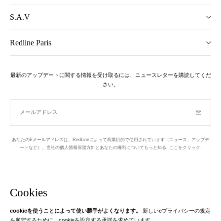
S.A.V
Redline Paris
最新のアップデートに関する情報を受け取るには、ニュースレターを購読してくだ
さい。
メールアドレス
購読
あなたのEメールアドレスは、RedLineによって商業目的で使用されています（ニュース、アップデ
ートなど）。当社の個人情報保護方針とあなたの権利についてもっと知る,
ここをクリック
.
ニュースレター
パリの1区でデザインされています
Cookies
cookieを使うことによって使い勝手がよくなります。
新しいeプライバシーの規定
Instagram
Facebook
Twitter
Pinterest
YouTube
あなたのEメール
を順守するために、cookieを設定する承諾を求めています。