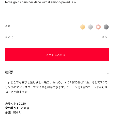
Rose gold chain necklace with diamond-paved JOY
Жёлтое золото 18К
Белое золото 1
Розовое з
Чёр
金色
選択
サイズ
カートに入れる
カートに入れる
概要
Joy!どこでも喜びと楽しさと一緒にいられるように！留め金は18金、そして3つの
リングのアジャスターでサイズを調節できます。チェーンは4色のゴールドから選
ぶことが出来ます。
カラット
0,110
金の重さ
3.2000g
参照
550 R