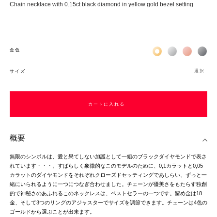
Chain necklace with 0.15ct black diamond in yellow gold bezel setting
Жёлтое золото 18К
Белое золото 1
Розовое з
Чёр
金色
選択
サイズ
カートに入れる
カートに入れる
概要
無限のシンボルは、愛と果てしない加護として一組のブラックダイヤモンドで表さ
れています・・・。すばらしく象徴的なこのモデルのために、0,1カラットと0,05
カラットのダイヤモンドをそれぞれクローズドセッティングであしらい、ずっと一
緒にいられるように一つにつなぎ合わせました。チェーンが優美さをもたらす独創
的で神秘さのあふれるこのネックレスは、ベストセラーの一つです。留め金は18
金、そして3つのリングのアジャスターでサイズを調節できます。チェーンは4色の
ゴールドから選ぶことが出来ます。