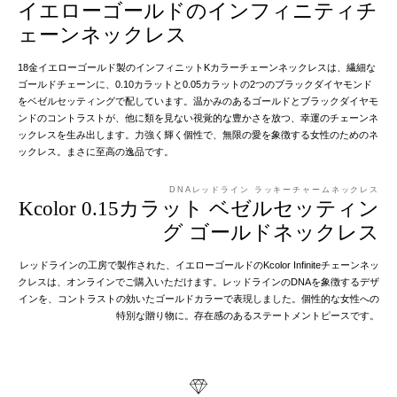
イエローゴールドのインフィニティチ
ェーンネックレス
18金イエローゴールド製のインフィニットKカラーチェーンネックレスは、繊細な
ゴールドチェーンに、0.10カラットと0.05カラットの2つのブラックダイヤモンド
をベゼルセッティングで配しています。温かみのあるゴールドとブラックダイヤモ
ンドのコントラストが、他に類を見ない視覚的な豊かさを放つ、幸運のチェーンネ
ックレスを生み出します。力強く輝く個性で、無限の愛を象徴する女性のためのネ
ックレス。まさに至高の逸品です。
DNAレッドライン ラッキーチャームネックレス
Kcolor 0.15カラット ベゼルセッティン
グ ゴールドネックレス
レッドラインの工房で製作された、イエローゴールドのKcolor Infiniteチェーンネッ
クレスは、オンラインでご購入いただけます。レッドラインのDNAを象徴するデザ
インを、コントラストの効いたゴールドカラーで表現しました。個性的な女性への
特別な贈り物に。存在感のあるステートメントピースです。