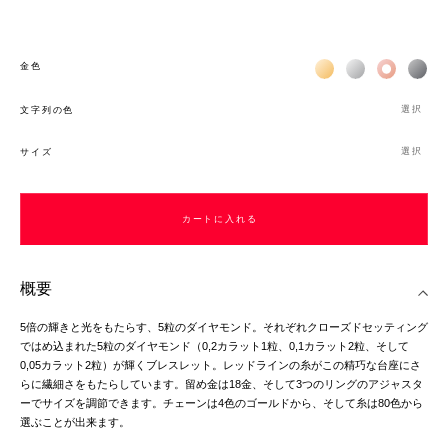
Жёлтое золото 18К
Белое золото 1
Розовое з
Чёр
金色
選択
文字列の色
選択
サイズ
カートに入れる
概要
5倍の輝きと光をもたらす、5粒のダイヤモンド。それぞれクローズドセッティング
ではめ込まれた5粒のダイヤモンド（0,2カラット1粒、0,1カラット2粒、そして
0,05カラット2粒）が輝くブレスレット。レッドラインの糸がこの精巧な台座にさ
らに繊細さをもたらしています。留め金は18金、そして3つのリングのアジャスタ
ーでサイズを調節できます。チェーンは4色のゴールドから、そして糸は80色から
選ぶことが出来ます。