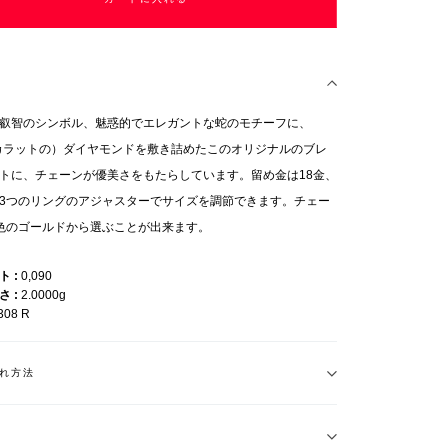
叡智のシンボル、魅惑的でエレガントな蛇のモチーフに、
09カラットの）ダイヤモンドを敷き詰めたこのオリジナルのブレ
トに、チェーンが優美さをもたらしています。留め金は18金、
3つのリングのアジャスターでサイズを調節できます。チェー
色のゴールドから選ぶことが出来ます。
ット
0,090
重さ
2.0000g
308 R
れ方法