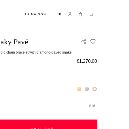
言語
Log in
マイカート
LA MAISON
JP
aky Pavé
欲しいものリスト
old chain bracelet with diamond-paved snake
€1,270.00
Жёлтое золото 18К
Белое золото 18К
Розовое золото 18
選択
カートに入れる