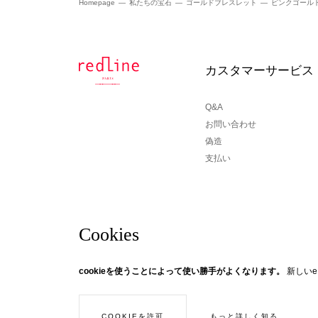
Homepage
私たちの宝石
ゴールドブレスレット
ピンクゴール
カスタマーサービス
Q&A
お問い合わせ
偽造
支払い
Cookies
ニュースレター
cookieを使うことによって使い勝手がよくなります。
新しい
© Creaddict - 全著作権所有
あなたがRedLineニュースについて知らされたいの
CGV
| 法的通知
| 個人データ
| インターネットクッキー
| 戻る
ーにサインアップしてください！ スレッドをたどる...
もっと詳しく知る
COOKIEを許可