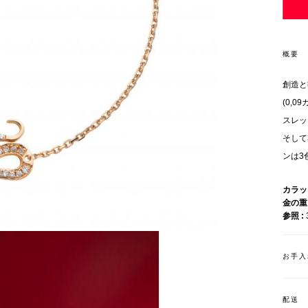
概要
創造と
(0,
スレッ
そして
ンは3
カラ
金の
参照
お手入
配送