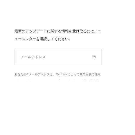
最新のアップデートに関する情報を受け取るには、ニ
ュースレターを購読してください。
メールアドレス
購読
あなたのEメールアドレスは、RedLineによって商業目的で使用
されています（ニュース、アップデートなど）。当社の個人情
報保護方針とあなたの権利についてもっと知る,
ここをクリック
.
もっと学ぶ
Instagram
Facebook
Twitter
Pinterest
YouTube
dLineに関する情報を送信するためにのみ使用されま