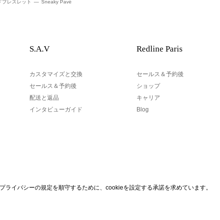
ドブレスレット
Sneaky Pavé
S.A.V
Redline Paris
カスタマイズと交換
セールス＆予約後
セールス＆予約後
ショップ
配送と返品
キャリア
インタビューガイド
Blog
あなたのEメール
eプライバシーの規定を順守するために、cookieを設定する承諾を求めています。
なら、私たちのニュースレタ
パリの1区でデザインされています
あなたのEメールアドレスは、Re