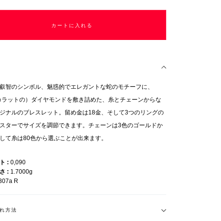
カートに入れる
叡智のシンボル、魅惑的でエレガントな蛇のモチーフに、
09カラットの）ダイヤモンドを敷き詰めた、糸とチェーンからな
ジナルのブレスレット。留め金は18金、そして3つのリングの
スターでサイズを調節できます。チェーンは3色のゴールドか
して糸は80色から選ぶことが出来ます。
ット
0,090
重さ
1.7000g
307a R
れ方法