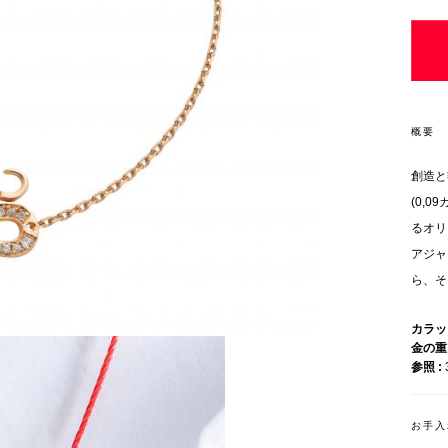
概要
創造と
(0,
るオリ
アジャ
ら、そ
カラ
金の
参照
お手入