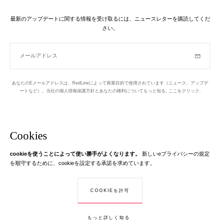
最新のアップデートに関する情報を受け取るには、ニュースレターを購読してくだ
さい。
メールアドレス
購読
あなたのEメールアドレスは、RedLineによって商業目的で使用されています（ニュース、アップデ
ートなど）。当社の個人情報保護方針とあなたの権利についてもっと知る,
ここをクリック
.
ニュースレター
パリの1区でデザインされています
Cookies
cookieを使うことによって使い勝手がよくなります。
新しいeプライバシーの規定
Instagram
Facebook
Twitter
Pinterest
YouTube
あなたのEメール
を順守するために、cookieを設定する承諾を求めています。
もっと学ぶ
あなたのEメールアドレスは、RedLineに関する情報を送信するためにのみ
COOKIEを許可
© Creaddict - 全著作権所有
使用されます。 法律によれば、あなたにはあなたの個人データへのアクセ
CGV
| 法的通知
| 個人データ
| インターネットクッキー
| 戻る
ス、修正および反対の権利があります。
もっと詳しく知る
カートに入れる