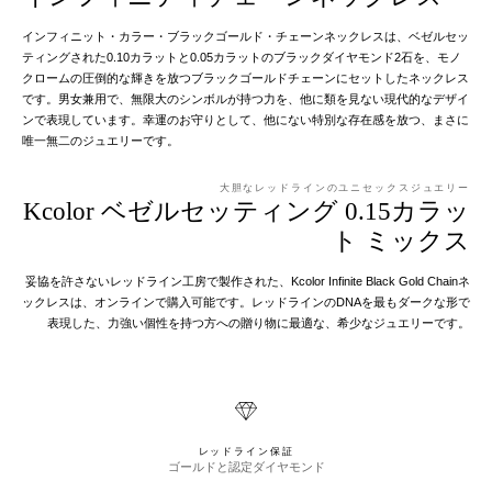
インフィニット・カラー・ブラックゴールド・チェーンネックレスは、ベゼルセッ
ティングされた0.10カラットと0.05カラットのブラックダイヤモンド2石を、モノ
クロームの圧倒的な輝きを放つブラックゴールドチェーンにセットしたネックレス
です。男女兼用で、無限大のシンボルが持つ力を、他に類を見ない現代的なデザイ
ンで表現しています。幸運のお守りとして、他にない特別な存在感を放つ、まさに
唯一無二のジュエリーです。
大胆なレッドラインのユニセックスジュエリー
Kcolor ベゼルセッティング 0.15カラッ
ト ミックス
妥協を許さないレッドライン工房で製作された、Kcolor Infinite Black Gold Chainネ
ックレスは、オンラインで購入可能です。レッドラインのDNAを最もダークな形で
表現した、力強い個性を持つ方への贈り物に最適な、希少なジュエリーです。
レッドライン保証
ゴールドと認定ダイヤモンド