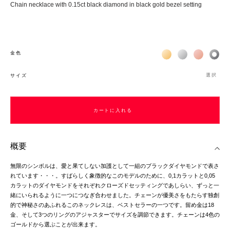
Chain necklace with 0.15ct black diamond in black gold bezel setting
Жёлтое золото 18К
Белое золото 1
Розовое з
Чёр
金色
選択
サイズ
カートに入れる
カートに入れる
概要
無限のシンボルは、愛と果てしない加護として一組のブラックダイヤモンドで表さ
れています・・・。すばらしく象徴的なこのモデルのために、0,1カラットと0,05
カラットのダイヤモンドをそれぞれクローズドセッティングであしらい、ずっと一
緒にいられるように一つにつなぎ合わせました。チェーンが優美さをもたらす独創
的で神秘さのあふれるこのネックレスは、ベストセラーの一つです。留め金は18
金、そして3つのリングのアジャスターでサイズを調節できます。チェーンは4色の
ゴールドから選ぶことが出来ます。