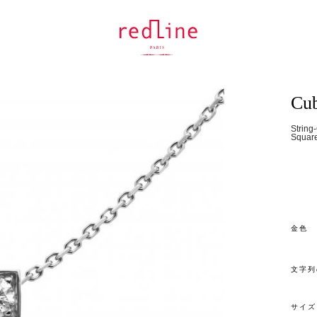
Cu
String
Square
金色
文字列
サイズ