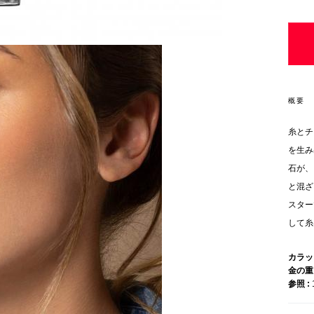
概要
糸とチ
を生み
石が、
と混ざ
スター
して糸
カラ
金の
参照