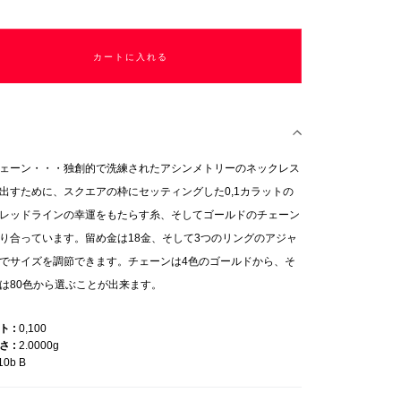
カートに入れる
ェーン・・・独創的で洗練されたアシンメトリーのネックレス
出すために、スクエアの枠にセッティングした0,1カラットの
レッドラインの幸運をもたらす糸、そしてゴールドのチェーン
り合っています。留め金は18金、そして3つのリングのアジャ
でサイズを調節できます。チェーンは4色のゴールドから、そ
は80色から選ぶことが出来ます。
ット
0,100
重さ
2.0000g
10b B