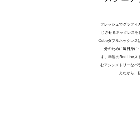
フレッシュでグラフィ
じさせるネックレスを
Cubeダブルネックレ
分のために毎日身に
す。幸運のRedLin
むアシンメトリーなバ
えながら、