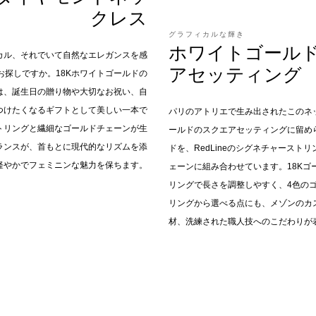
クレス
グラフィカルな輝き
ホワイトゴール
カル、それでいて自然なエレガンスを感
アセッティング
お探しですか。18Kホワイトゴールドの
スは、誕生日の贈り物や大切なお祝い、自
つけたくなるギフトとして美しい一本で
パリのアトリエで生み出されたこのネ
eストリングと繊細なゴールドチェーンが生
ールドのスクエアセッティングに留められ
ランスが、首もとに現代的なリズムを添
ドを、RedLineのシグネチャースト
軽やかでフェミニンな魅力を保ちます。
ェーンに組み合わせています。18Kゴ
リングで長さを調整しやすく、4色のゴ
リングから選べる点にも、メゾンのカ
材、洗練された職人技へのこだわりが