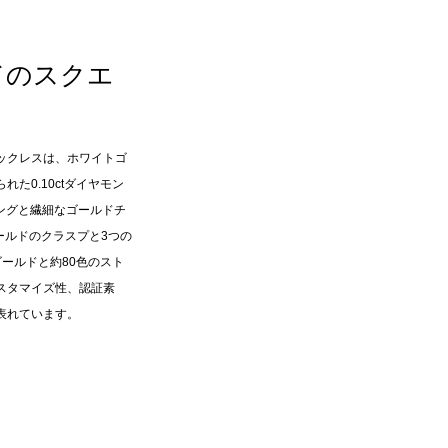
ドのスクエ
ックレスは、ホワイトゴ
た0.10ctダイヤモン
リングと繊細なゴールドチ
ールドのクラスプと3つの
ールドと約80色のスト
スタマイズ性、認証素
表れています。