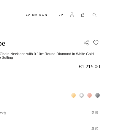
言語
Log in
マイカート
LA MAISON
JP
be
欲しいものリスト
-Chain Necklace with 0.10ct Round Diamond in White Gold
 Setting
€1,215.00
Жёлтое золото 18К
Белое золото 18К
Розовое золото 18К
Чёрное золото 18К
選択
の色
選択