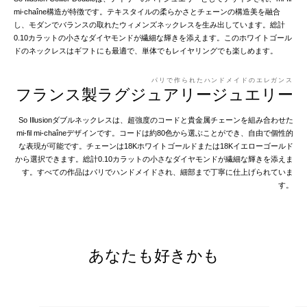
mi-chaîne構造が特徴です。テキスタイルの柔らかさとチェーンの構造美を融合
し、モダンでバランスの取れたウィメンズネックレスを生み出しています。総計
0.10カラットの小さなダイヤモンドが繊細な輝きを添えます。このホワイトゴール
ドのネックレスはギフトにも最適で、単体でもレイヤリングでも楽しめます。
パリで作られたハンドメイドのエレガンス
フランス製ラグジュアリージュエリー
So Illusionダブルネックレスは、超強度のコードと貴金属チェーンを組み合わせた
mi-fil mi-chaîneデザインです。コードは約80色から選ぶことができ、自由で個性的
な表現が可能です。チェーンは18Kホワイトゴールドまたは18Kイエローゴールド
から選択できます。総計0.10カラットの小さなダイヤモンドが繊細な輝きを添えま
す。すべての作品はパリでハンドメイドされ、細部まで丁寧に仕上げられていま
す。
あなたも好きかも