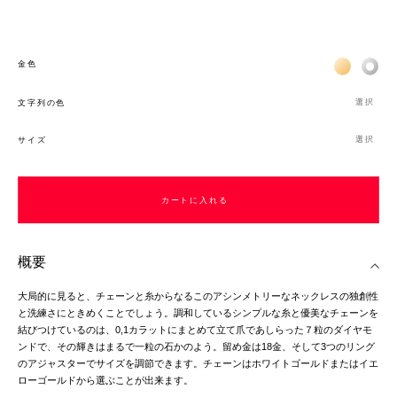
Жёлтое зо
Бел
金色
選択
文字列の色
選択
サイズ
カートに入れる
概要
大局的に見ると、チェーンと糸からなるこのアシンメトリーなネックレスの独創性
と洗練さにときめくことでしょう。調和しているシンプルな糸と優美なチェーンを
結びつけているのは、0,1カラットにまとめて立て爪であしらった７粒のダイヤモ
ンドで、その輝きはまるで一粒の石かのよう。留め金は18金、そして3つのリング
のアジャスターでサイズを調節できます。チェーンはホワイトゴールドまたはイエ
ローゴールドから選ぶことが出来ます。