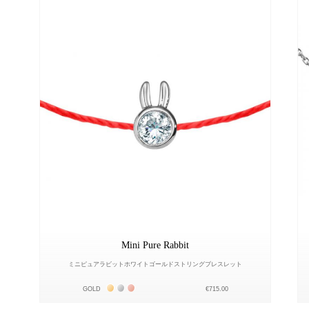
Mini Pure Rabbit
ミニピュアラビットホワイトゴールドストリングブレスレット
Жёлтое золото 18К
Белое золото 18К
Розовое золото 18К
GOLD
€715.00