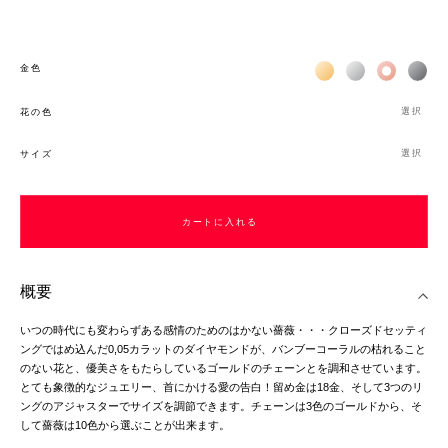
Жёлтое золото 18К
Белое золото 1
Розовое з
Чёр
金色
選択
花の色
選択
サイズ
カートに入れる
概要
いつの時代にも変わらずある感情のためのはかない薔薇・・・クローズドセッティ
ングではめ込んだ0,05カラットのダイヤモンドが、バンブーコーラルの枯れること
のない花と、優美さをもたらしているゴールドのチェーンとを調和させています。
とても象徴的なジュエリー、首にかける愛の告白！留め金は18金、そして3つのリ
ングのアジャスターでサイズを調節できます。チェーンは3色のゴールドから、そ
して薔薇は10色から選ぶことが出来ます。