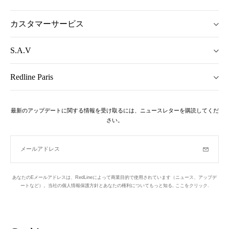
カスタマーサービス
S.A.V
Redline Paris
最新のアップデートに関する情報を受け取るには、ニュースレターを購読してくだ
さい。
メールアドレス
購読
あなたのEメールアドレスは、RedLineによって商業目的で使用されています（ニュース、アップデ
ートなど）。当社の個人情報保護方針とあなたの権利についてもっと知る,
ここをクリック
.
ニュースレター
パリの1区でデザインされています