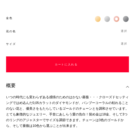
Жёлтое золото 18К
Белое золото 1
Розовое з
Чёр
金色
選択
花の色
選択
サイズ
カートに入れる
概要
いつの時代にも変わらずある感情のためのはかない薔薇・・・クローズドセッティ
ングではめ込んだ0,05カラットのダイヤモンドが、バンブーコーラルの枯れること
のない花と、優美さをもたらしているゴールドのチェーンとを調和させています。
とても象徴的なジュエリー、手首にあしらう愛の告白！留め金は18金、そして3つ
のリングのアジャスターでサイズを調節できます。チェーンは3色のゴールドか
ら、そして薔薇は10色から選ぶことが出来ます。