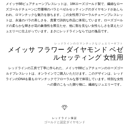
メイッサBBピュアチェーンブレスレットは、18Kローズゴールド製で、繊細なロー
ズゴールドチェーンに竹珊瑚のバラとベゼルセッティングのダイヤモンドがあしら
われ、ロマンチックな魅力を放ちます。この女性用フローラルチェーンブレスレッ
トは、永遠のバラの美しさを、貴重で詩的な作品に体現しています。ローズゴール
ドの柔らかな輝きが花の象徴性を際立たせ、他に類を見ない女性らしさを湛えたジ
ュエリーに仕上がっています。まさにレッドラインならではの逸品です。
レッドラインのロマンチックなジュエリーギフト
メイッサ フラワー ダイヤモンド ベゼ
ルセッティング 女性用
レッドラインの工房で丁寧に作られた、メイッサBBピュアチェーンのローズゴー
ルドブレスレットは、オンラインでご購入いただけます。このデザインは、レッド
ラインのDNAを最もロマンチックでフローラルな形で体現しています。特別な女性
への愛のこもった贈り物に。繊細なジュエリーです。
レッドライン保証
ゴールドと認定ダイヤモンド