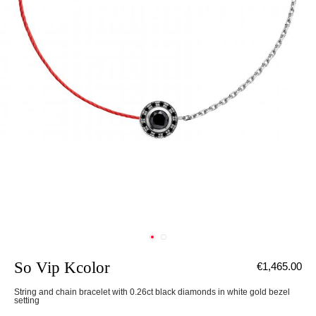
So Vip Kcolor
€1,465.00
String and chain bracelet with 0.26ct black diamonds in white gold bezel
setting