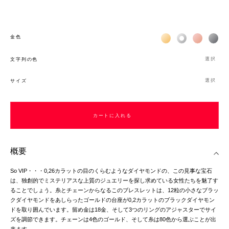
Жёлтое золото 18К
Белое золото 1
Розовое з
Чёр
金色
選択
文字列の色
選択
サイズ
カートに入れる
概要
So VIP・・・0,26カラットの目のくらむようなダイヤモンドの、この見事な宝石
は、独創的でミステリアスな上質のジュエリーを探し求めている女性たちを魅了す
ることでしょう。糸とチェーンからなるこのブレスレットは、12粒の小さなブラッ
クダイヤモンドをあしらったゴールドの台座が0,2カラットのブラックダイヤモン
ドを取り囲んでいます。留め金は18金、そして3つのリングのアジャスターでサイ
ズを調節できます。チェーンは4色のゴールド、そして糸は80色から選ぶことが出
来ます。