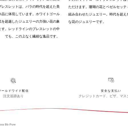
ブレスレットは、バラの時代を超えた美
ただけます。珊瑚の花とベゼルセッテ
作品に体現しています。ホワイトゴール
組み合わせたジュエリー。時代を超え
代を超越したジュエリーの力強い花の象
な花のジュエリーです。
ます。レッドラインのブレスレットの中
でも、この上なく繊細な逸品です。
ワールドワイド配信
安全な支払い
注文追跡あり
クレジットカード、ビザ、マス
ssa Bb Pure