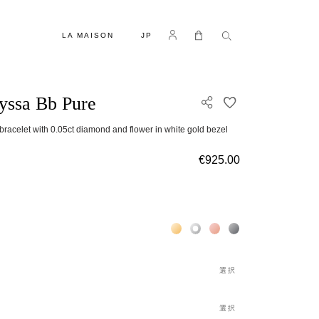
言語
Log in
マイカート
LA MAISON
JP
ssa Bb Pure
欲しいものリスト
bracelet with 0.05ct diamond and flower in white gold bezel
€925.00
Жёлтое золото 18К
Белое золото 18К
Розовое золото 18К
Чёрное золото 18К
選択
選択