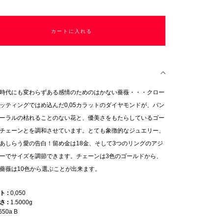
カートに入れる
時代にも変わらずある感情のためのはかない薔薇・・・クロー
ッティングではめ込んだ0,05カラットのダイヤモンドが、バン
ーラルの枯れることのない花と、優美さをもたらしているゴー
チェーンとを調和させています。とても象徴的なジュエリー、
あしらう愛の告白！留め金は18金、そして3つのリングのアジ
ーでサイズを調節できます。チェーンは3色のゴールドから、
薔薇は10色から選ぶことが出来ます。
ット
0,050
重さ
1.5000g
650a B