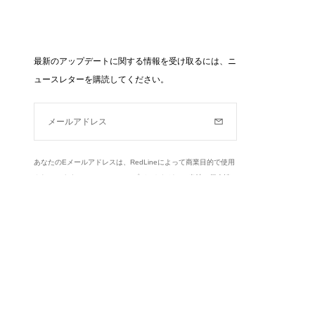
最新のアップデートに関する情報を受け取るには、ニ
ュースレターを購読してください。
メールアドレス
購読
あなたのEメールアドレスは、RedLineによって商業目的で使用
されています（ニュース、アップデートなど）。当社の個人情
報保護方針とあなたの権利についてもっと知る,
ここをクリック
.
もっと学ぶ
Instagram
Facebook
Twitter
Pinterest
YouTube
dLineに関する情報を送信するためにのみ使用されま
あなたの個人データへのアクセス、修正および反対の