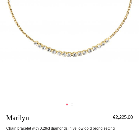
Marilyn
€2,225.00
Chain bracelet with 0.29ct diamonds in yellow gold prong setting