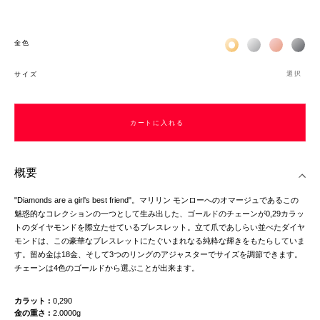
Жёлтое золото 18К
Белое золото 1
Розовое з
Чёр
金色
選択
サイズ
カートに入れる
概要
"Diamonds are a girl's best friend"。マリリン モンローへのオマージュであるこの
魅惑的なコレクションの一つとして生み出した、ゴールドのチェーンが0,29カラッ
トのダイヤモンドを際立たせているブレスレット。立て爪であしらい並べたダイヤ
モンドは、この豪華なブレスレットにたぐいまれなる純粋な輝きをもたらしていま
す。留め金は18金、そして3つのリングのアジャスターでサイズを調節できます。
チェーンは4色のゴールドから選ぶことが出来ます。
カラット
0,290
金の重さ
2.0000g