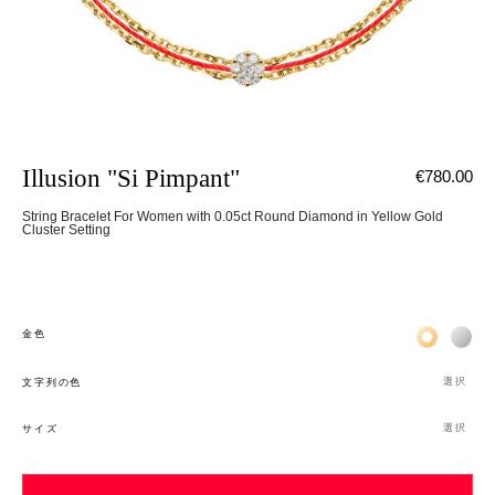
Illusion "Si Pimpant"
€780.00
String Bracelet For Women with 0.05ct Round Diamond in Yellow Gold
Cluster Setting
Жёлтое зо
Бел
金色
選択
文字列の色
選択
サイズ