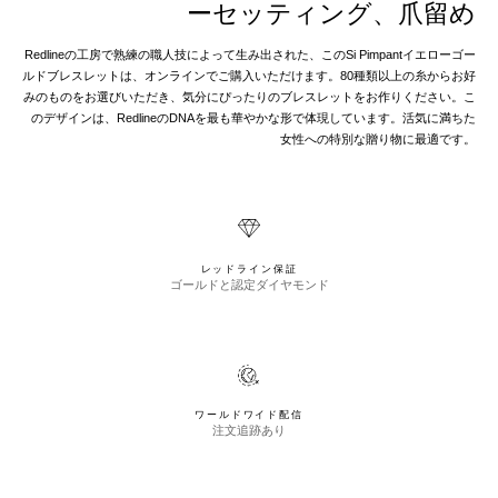
ーセッティング、爪留め
Redlineの工房で熟練の職人技によって生み出された、このSi Pimpantイエローゴー
ルドブレスレットは、オンラインでご購入いただけます。80種類以上の糸からお好
みのものをお選びいただき、気分にぴったりのブレスレットをお作りください。こ
のデザインは、RedlineのDNAを最も華やかな形で体現しています。活気に満ちた
女性への特別な贈り物に最適です。
レッドライン保証
ゴールドと認定ダイヤモンド
ワールドワイド配信
注文追跡あり