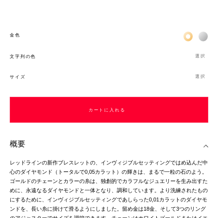
Жёлтое зо
Бел
金色
選択
文字列の色
選択
サイズ
カートに入れる
概要
レッドラインの新作ブレスレットの、インヴィジブルセッティングではめ込んだ中
心のダイヤモンド（トータルで0,05カラット）の輝きは、まるで一粒の石のよう。
ゴールドのチェーンとカラーの糸は、独創的でカラフルなジュエリーを生み出すた
めに、永遠なるダイヤモンドと一体となり、調和しています。より洗練されたもの
にするために、インヴィジブルセッティングであしらった0,01カラットのダイヤモ
ンドを、長い糸に掛けて滑るようにしました。留め金は18金、そして3つのリング
のアジャスターでサイズを調節できます。チェーンはホワイトゴールドまたはイエ