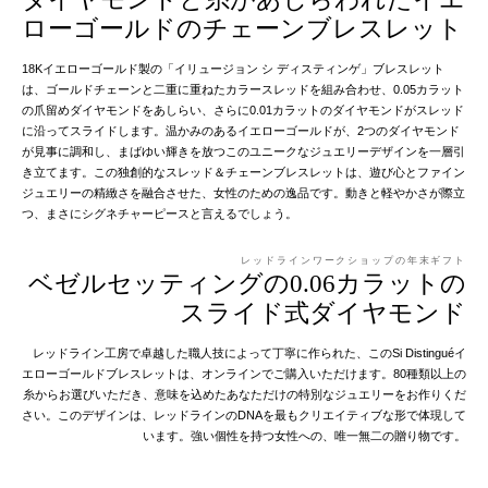
ローゴールドのチェーンブレスレット
18Kイエローゴールド製の「イリュージョン シ ディスティンゲ」ブレスレット
は、ゴールドチェーンと二重に重ねたカラースレッドを組み合わせ、0.05カラット
の爪留めダイヤモンドをあしらい、さらに0.01カラットのダイヤモンドがスレッド
に沿ってスライドします。温かみのあるイエローゴールドが、2つのダイヤモンド
が見事に調和し、まばゆい輝きを放つこのユニークなジュエリーデザインを一層引
き立てます。この独創的なスレッド＆チェーンブレスレットは、遊び心とファイン
ジュエリーの精緻さを融合させた、女性のための逸品です。動きと軽やかさが際立
つ、まさにシグネチャーピースと言えるでしょう。
レッドラインワークショップの年末ギフト
ベゼルセッティングの0.06カラットの
スライド式ダイヤモンド
レッドライン工房で卓越した職人技によって丁寧に作られた、このSi Distinguéイ
エローゴールドブレスレットは、オンラインでご購入いただけます。80種類以上の
糸からお選びいただき、意味を込めたあなただけの特別なジュエリーをお作りくだ
さい。このデザインは、レッドラインのDNAを最もクリエイティブな形で体現して
います。強い個性を持つ女性への、唯一無二の贈り物です。