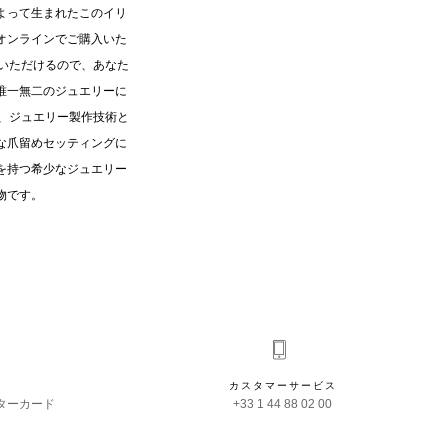
よって生まれたこのイリ
オンラインでご購入いた
びいただけるので、あなた
唯一無二のジュエリーに
は、ジュエリー製作技術と
な爪留めセッティングに
を持つ希少なジュエリー
物です。
カスタマーサービス
ターカード
+33 1 44 88 02 00