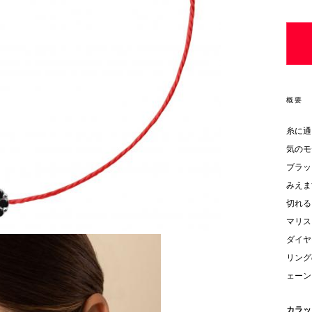
概要
糸に通
気のモ
ブラッ
みえま
切れる
マリス
ダイヤ
リング
ェーン
カラ