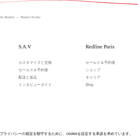
or Illusion
Illusion Kcolor
S.A.V
Redline Paris
カスタマイズと交換
セールス＆予約後
セールス＆予約後
ショップ
配送と返品
キャリア
インタビューガイド
Blog
あなたのEメール
eプライバシーの規定を順守するために、cookieを設定する承諾を求めています。