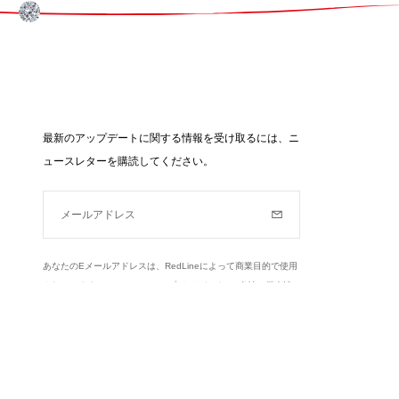
最新のアップデートに関する情報を受け取るには、ニ
ュースレターを購読してください。
メールアドレス
購読
あなたのEメールアドレスは、RedLineによって商業目的で使用
されています（ニュース、アップデートなど）。当社の個人情
報保護方針とあなたの権利についてもっと知る,
ここをクリック
.
もっと学ぶ