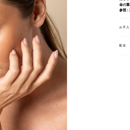
金の
参照
お手入
配送