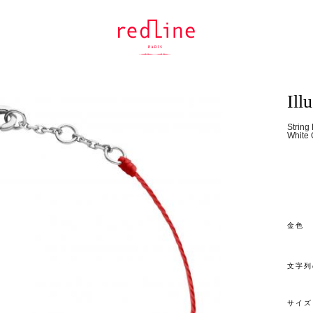
Ill
String
White 
金色
文字列
サイズ