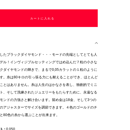
カートに入れる
したブラックダイヤモンド・・・モードの先端としてとても人
デル！インヴィジブルセッティングではめ込んだ７粒の小さな
クダイヤモンドの輝きで、まるで0,05カラットの１粒のように
す。糸は80キロの引っ張る力にも耐えることができ、ほとんど
ことはありません。糸は人生のはかなさを表し、独創的でミニ
ト、そして洗練されたジュエリーをもたらすために、永遠なる
モンドの力強さと解け合います。留め金は18金、そして3つの
のアジャスターでサイズを調節できます。４色のゴールドのチ
と80色の糸から選ぶことが出来ます。
ット
0,050