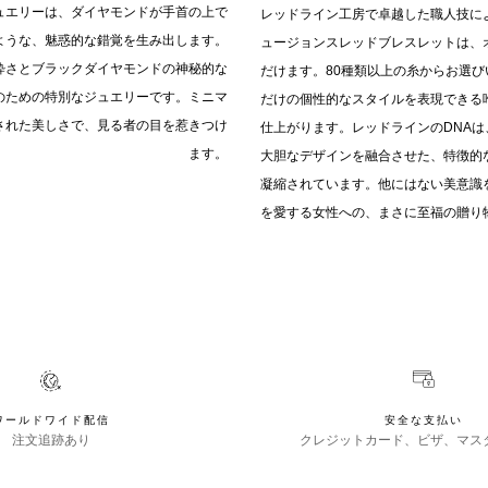
ュエリーは、ダイヤモンドが手首の上で
レッドライン工房で卓越した職人技に
ような、魅惑的な錯覚を生み出します。
ュージョンスレッドブレスレットは、
粋さとブラックダイヤモンドの神秘的な
だけます。80種類以上の糸からお選
のための特別なジュエリーです。ミニマ
だけの個性的なスタイルを表現できる
された美しさで、見る者の目を惹きつけ
仕上がります。レッドラインのDNA
ます。
大胆なデザインを融合させた、特徴的
凝縮されています。他にはない美意識
を愛する女性への、まさに至福の贈り
ワールドワイド配信
安全な支払い
注文追跡あり
クレジットカード、ビザ、マス