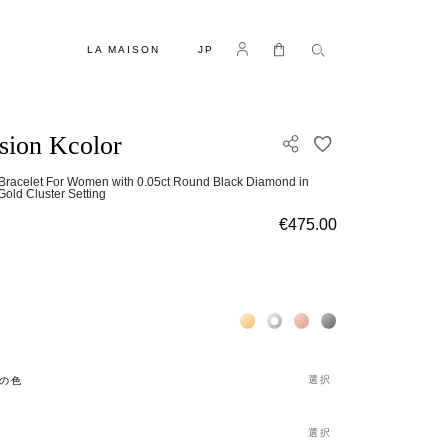
言語
Log in
マイカート
LA MAISON
JP
usion Kcolor
欲しいものリスト
 Bracelet For Women with 0.05ct Round Black Diamond in
Gold Cluster Setting
€475.00
Жёлтое золото 18К
Белое золото 18К
Розовое золото 18К
Чёрное золото 18К
選択
の色
選択