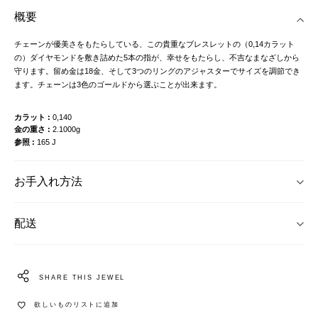
概要
チェーンが優美さをもたらしている、この貴重なブレスレットの（0,14カラット
の）ダイヤモンドを敷き詰めた5本の指が、幸せをもたらし、不吉なまなざしから
守ります。留め金は18金、そして3つのリングのアジャスターでサイズを調節でき
ます。チェーンは3色のゴールドから選ぶことが出来ます。
カラット
0,140
金の重さ
2.1000g
参照
165 J
お手入れ方法
配送
SHARE THIS JEWEL
欲しいものリストに追加