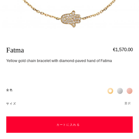
Fatma
€1,570.00
Yellow gold chain bracelet with diamond-paved hand of Fatima
Жёлтое золото 
Белое зол
Роз
金色
選択
サイズ
カートに入れる
カートに入れる