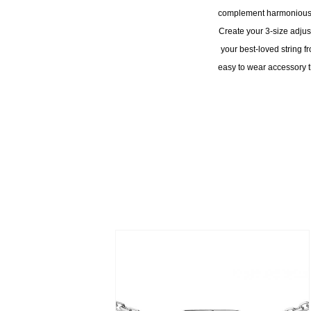
complement harmoniously
Create your 3-size adju
your best-loved string f
easy to wear accessory t