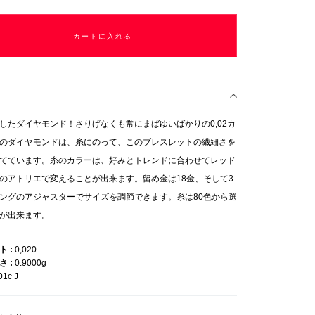
カートに入れる
したダイヤモンド！さりげなくも常にまばゆいばかりの0,02カ
のダイヤモンドは、糸にのって、このブレスレットの繊細さを
てています。糸のカラーは、好みとトレンドに合わせてレッド
のアトリエで変えることが出来ます。留め金は18金、そして3
ングのアジャスターでサイズを調節できます。糸は80色から選
が出来ます。
ット
0,020
重さ
0.9000g
01c J