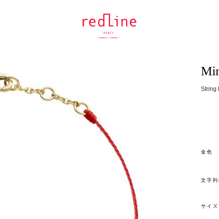
Min
String
金色
文字列
サイズ