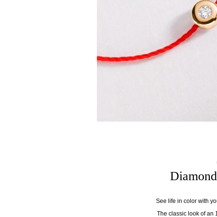
Diamond 
See life in color with y
The classic look of an 