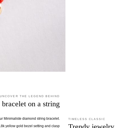
UNCOVER THE LEGEND BEHIND
bracelet on a string
our Minimaliste diamond string bracelet.
TIMELESS CLASSIC
Trendy jewelry
18k yellow gold bezel setting and clasp