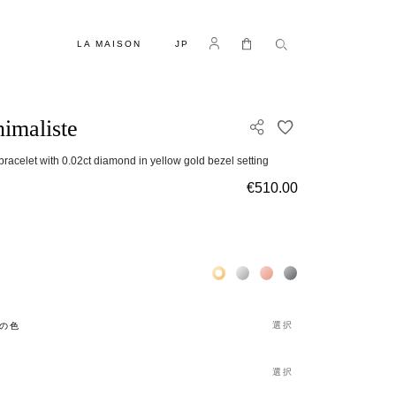
言語
Log in
マイカート
LA MAISON
JP
imaliste
欲しいものリスト
 bracelet with 0.02ct diamond in yellow gold bezel setting
€510.00
Жёлтое золото 18К
Белое золото 18К
Розовое золото 18К
Чёрное золото 18К
選択
の色
選択