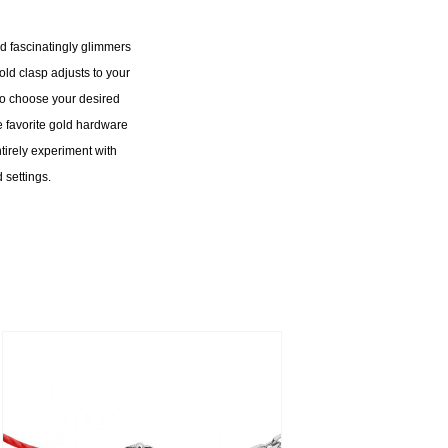
d fascinatingly glimmers
old clasp adjusts to your
 to choose your desired
ime favorite gold hardware
tirely experiment with
 settings.