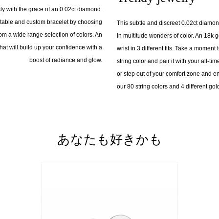
 with the grace of an 0.02ct diamond.
stable and custom bracelet by choosing
This subtle and discreet 0.02ct diamon
rom a wide range selection of colors. An
in multitude wonders of color. An 18k g
hat will build up your confidence with a
wrist in 3 different fits. Take a moment
boost of radiance and glow.
string color and pair it with your all-t
or step out of your comfort zone and en
our 80 string colors and 4 different gold
あなたも好きかも