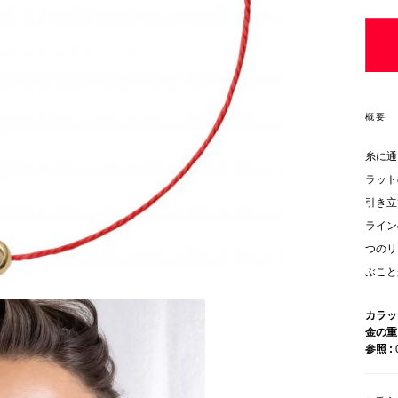
概要
糸に通
ラット
引き立
ライン
つのリ
ぶこと
カラ
金の
参照