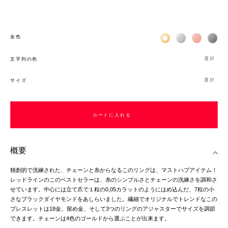
Жёлтое золото 18К
Белое золото 1
Розовое з
Чёр
金色
選択
文字列の色
選択
サイズ
カートに入れる
概要
独創的で洗練された、チェーンと糸からなるこのリングは、マストハブアイテム！
レッドラインのこのベストセラーは、糸のシンプルさとチェーンの洗練さを調和さ
せています。中心には立て爪で１粒の0,05カラットのようにはめ込んだ、7粒の小
さなブラックダイヤモンドをあしらいました。繊細でオリジナルでトレンドなこの
ブレスレットは18金。留め金、そして3つのリングのアジャスターでサイズを調節
できます。チェーンは4色のゴールドから選ぶことが出来ます。