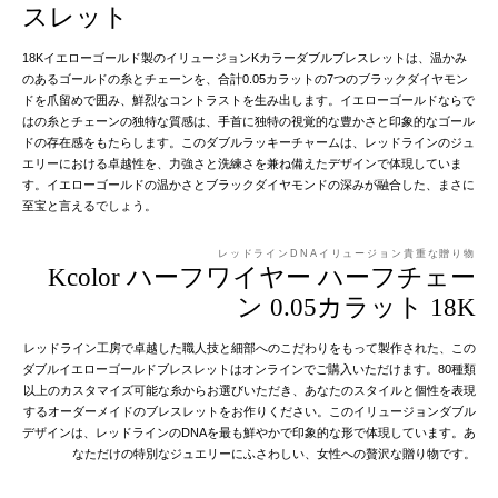
スレット
18Kイエローゴールド製のイリュージョンKカラーダブルブレスレットは、温かみ
のあるゴールドの糸とチェーンを、合計0.05カラットの7つのブラックダイヤモン
ドを爪留めで囲み、鮮烈なコントラストを生み出します。イエローゴールドならで
はの糸とチェーンの独特な質感は、手首に独特の視覚的な豊かさと印象的なゴール
ドの存在感をもたらします。このダブルラッキーチャームは、レッドラインのジュ
エリーにおける卓越性を、力強さと洗練さを兼ね備えたデザインで体現していま
す。イエローゴールドの温かさとブラックダイヤモンドの深みが融合した、まさに
至宝と言えるでしょう。
レッドラインDNAイリュージョン貴重な贈り物
Kcolor ハーフワイヤー ハーフチェー
ン 0.05カラット 18K
レッドライン工房で卓越した職人技と細部へのこだわりをもって製作された、この
ダブルイエローゴールドブレスレットはオンラインでご購入いただけます。80種類
以上のカスタマイズ可能な糸からお選びいただき、あなたのスタイルと個性を表現
するオーダーメイドのブレスレットをお作りください。このイリュージョンダブル
デザインは、レッドラインのDNAを最も鮮やかで印象的な形で体現しています。あ
なただけの特別なジュエリーにふさわしい、女性への贅沢な贈り物です。