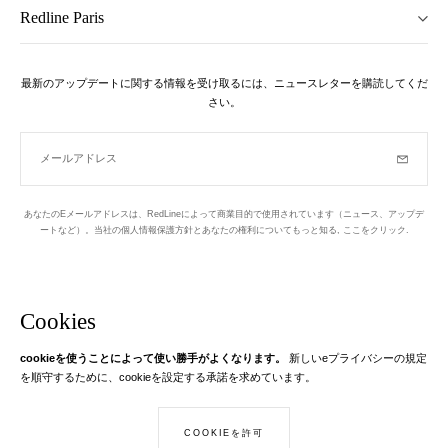
Redline Paris
最新のアップデートに関する情報を受け取るには、ニュースレターを購読してくだ
さい。
メールアドレス
購読
あなたのEメールアドレスは、RedLineによって商業目的で使用されています（ニュース、アップデ
ートなど）。当社の個人情報保護方針とあなたの権利についてもっと知る,
ここをクリック
.
ニュースレター
パリの1区でデザインされています
Cookies
cookieを使うことによって使い勝手がよくなります。
新しいeプライバシーの規定
Instagram
Facebook
Twitter
Pinterest
YouTube
あなたのEメール
を順守するために、cookieを設定する承諾を求めています。
もっと学ぶ
あなたのEメールアドレスは、RedLineに関する情報を送信するためにのみ
COOKIEを許可
© Creaddict - 全著作権所有
使用されます。 法律によれば、あなたにはあなたの個人データへのアクセ