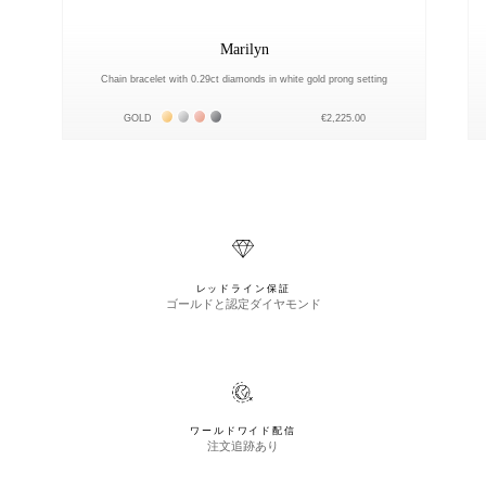
Marilyn
Chain bracelet with 0.29ct diamonds in white gold prong setting
Жёлтое золото 18К
Белое золото 18К
Розовое золото 18К
Чёрное золото 18К
GOLD
€2,225.00
レッドライン保証
ゴールドと認定ダイヤモンド
ワールドワイド配信
注文追跡あり