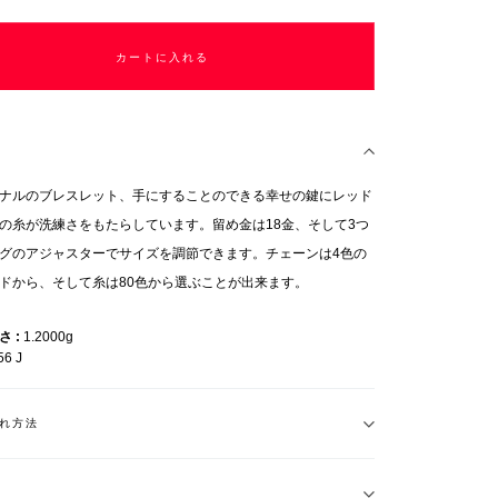
カートに入れる
ナルのブレスレット、手にすることのできる幸せの鍵にレッド
の糸が洗練さをもたらしています。留め金は18金、そして3つ
グのアジャスターでサイズを調節できます。チェーンは4色の
ドから、そして糸は80色から選ぶことが出来ます。
重さ
1.2000g
56 J
れ方法