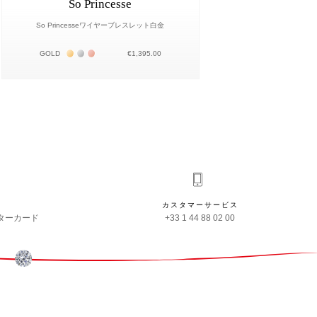
So Princesse
So Princesseワイヤーブレスレット白金
Жёлтое золото 18К
Белое золото 18К
Розовое золото 18К
GOLD
€1,395.00
カスタマーサービス
ターカード
+33 1 44 88 02 00