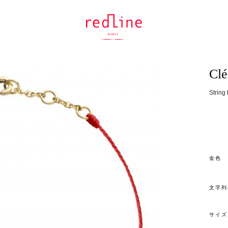
Clé
String 
金色
文字列
サイズ