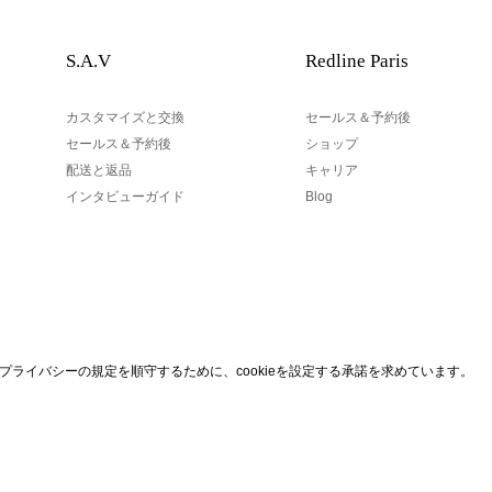
S.A.V
Redline Paris
カスタマイズと交換
セールス＆予約後
セールス＆予約後
ショップ
配送と返品
キャリア
インタビューガイド
Blog
あなたのEメール
eプライバシーの規定を順守するために、cookieを設定する承諾を求めています。
なら、私たちのニュースレタ
パリの1区でデザインされています
あなたのEメールアドレスは、Re
す。 法律によれば、あなたには
権利があります。