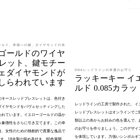
ールド、幸福への鍵、ダイヤモンドの糸
ゴールドのワイヤ
レット、鍵モチー
ェダイヤモンドが
DNAレッドラインの幸運のお守り
ラッキーキー イ
しらわれています
ルド 0.085カラ
のキースレッドブレスレットは、色付き
レッドラインの工房で製作された、イ
のダイヤモンドをパヴェセッティングした
レッドブレスレットはオンラインでご
われています。イエローゴールドの温か
類以上の糸からお好みの色を選んで、
う象徴性をさらに引き立てます。この幸
のお守りを作りましょう。このデザイ
は、女性のための独創的で貴重な逸品で
を体現しています。力強いシンボルギ
す。18金製の留め具付き。80色展開。