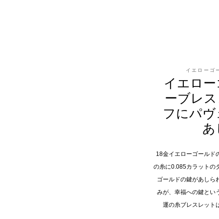
イエローゴ
イエロー
ーブレス
フにパヴ
あ
18金イエローゴールド
の糸に0.085カラット
ゴールドの鍵があしら
みが、幸福への鍵とい
運の糸ブレスレット