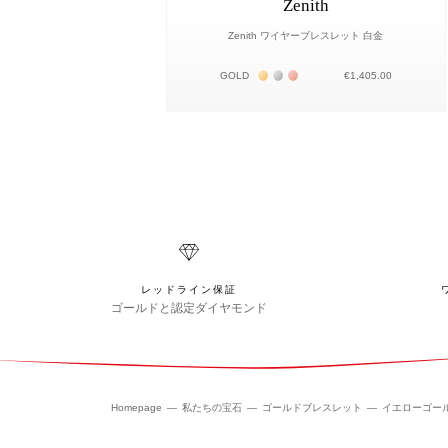
Zenith
Zenith ワイヤーブレスレット 白金
Жёлтое золото 18К
Белое золото 18К
Розовое золото 18К
GOLD
€1,405.00
レッドライン保証
ゴールドと認定ダイヤモンド
Homepage
私たちの宝石
ゴールドブレスレット
イエローゴー