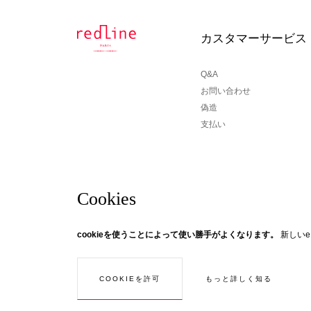
カスタマーサービス
Q&A
お問い合わせ
偽造
支払い
Cookies
ニュースレター
cookieを使うことによって使い勝手がよくなります。
新しい
© Creaddict - 全著作権所有
CGV
| 法的通知
| 個人データ
| インターネットクッキー
| 戻る
あなたがRedLineニュースについて知らされたいの
ーにサインアップしてください！ スレッドをたどる...
もっと詳しく知る
COOKIEを許可