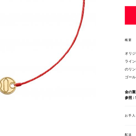
概要
オリジ
ライン
のリン
ゴール
金の
参照
お手入
配送