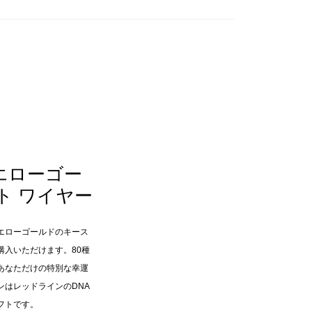
エローゴー
ット ワイヤー
エローゴールドのキース
購入いただけます。80種
あなただけの特別な幸運
ンはレッドラインのDNA
フトです。