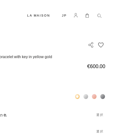
言語
Log in
マイカート
LA MAISON
JP
欲しいものリスト
bracelet with key in yellow gold
€600.00
Жёлтое золото 18К
Белое золото 18К
Розовое золото 18К
Чёрное золото 18К
選択
の色
選択