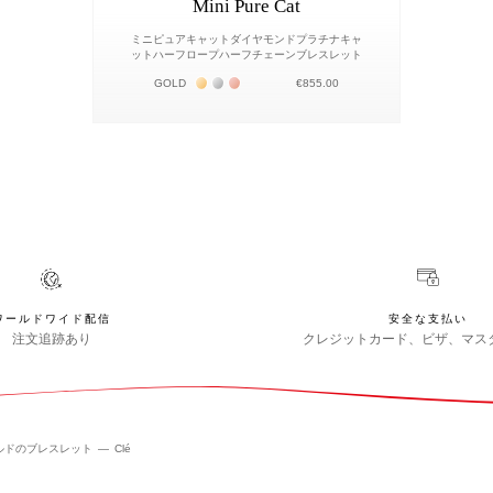
Mini Pure Cat
ミニピュアキャットダイヤモンドプラチナキャ
ットハーフロープハーフチェーンブレスレット
Жёлтое золото 18К
Белое золото 18К
Розовое золото 18К
GOLD
€855.00
ワールドワイド配信
安全な支払い
注文追跡あり
クレジットカード、ビザ、マス
ルドのブレスレット
Clé