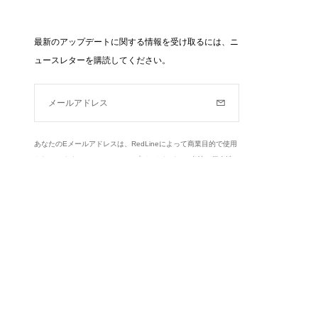
最新のアップデートに関する情報を受け取るには、ニ
ュースレターを購読してください。
メールアドレス
購読
あなたのEメールアドレスは、RedLineによって商業目的で使用
されています（ニュース、アップデートなど）。当社の個人情
報保護方針とあなたの権利についてもっと知る,
ここをクリック
.
もっと学ぶ
Instagram
Facebook
Twitter
Pinterest
YouTube
dLineに関する情報を送信するためにのみ使用されま
あなたの個人データへのアクセス、修正および反対の