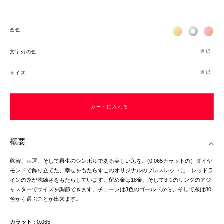
Жёлтое золото 
Белое зол
Роз
金色
選択
文字列の色
選択
サイズ
カートに入れる
概要
叡智、幸運、そして再生のシンボルである美しい魚を、(0,065カラットの）ダイヤ
モンドで飾り立てた、幸せをもたらすこのオリジナルのブレスレットに、レッドラ
インの糸が洗練さをもたらしています。留め金は18金、そして3つのリングのアジ
ャスターでサイズを調節できます。チェーンは3色のゴールドから、そして糸は80
色から選ぶことが出来ます。
カラット
0,065