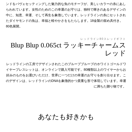
ンドをパヴェセッティングした魅力的な魚のモチーフが、美しいカラーの糸にあし
らわれています。女性のためのこの幸運のお守りは、独特で輝きのあるデザインの
中に、知恵、幸運、そして再生を象徴しています。レッドラインの糸にセットされ
たダイヤモンドの魚は、幸福と軽やかさをもたらします。18金製の留め具付き。
80色展開。
レッドライン80スレッドギフト
Blup Blup 0.065ct ラッキーチャームス
レッド
レッドラインの工房でデザインされたこのブループブループのホワイトゴールドワ
イヤーブレスレットは、オンラインで購入可能です。80種類以上のワイヤーからお
好みのものをお選びいただけ、世界に一つだけの幸運のお守りを創り出せます。こ
のデザインは、レッドラインのDNAを象徴的かつ貴重な形で体現しています。幸運
に満ちた贈り物です。
あなたも好きかも