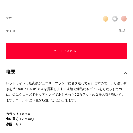
Жёлтое золото 
Белое зол
Роз
金色
選択
サイズ
カートに入れる
概要
レッドラインは最高級ジュエリーブランドに名を連ねてもいますので、より強い輝
きを放つSo Pureのピアスを提案します！繊細で燦然たるピアスをもたらすため
に、金にクローズドセッティングであしらった0,2カラットの２粒の石が輝いてい
ます。ゴールドは３色から選ぶことが出来ます。
カラット
0,400
金の重さ
2.3000g
参照
1j B