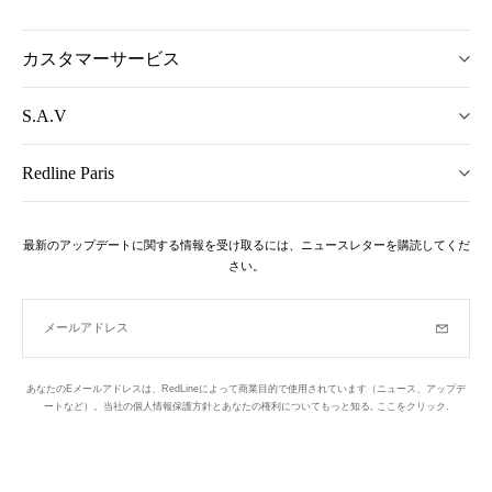
カスタマーサービス
S.A.V
Redline Paris
最新のアップデートに関する情報を受け取るには、ニュースレターを購読してくだ
さい。
メールアドレス
購読
あなたのEメールアドレスは、RedLineによって商業目的で使用されています（ニュース、アップデ
ートなど）。当社の個人情報保護方針とあなたの権利についてもっと知る,
ここをクリック
.
ニュースレター
パリの1区でデザインされています