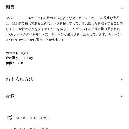
概要
So VIP・・・0,26カラットの目のくらむようなダイヤモンドの、この見事な宝石
は、独創的で精巧である上質なリングを探し求めている女性たちを魅了することで
しょう。12粒の小さなダイヤモンドをあしらったゴールドの台座に取り囲まれた
0,2カラットのダイヤモンドに、チェーンが優美さをもたらしています。チェーン
は4色のゴールドから選ぶことが出来ます。
カラット
0,260
金の重さ
1.1000g
参照
138 B
お手入れ方法
配送
SHARE THIS JEWEL
欲しいものリストに追加