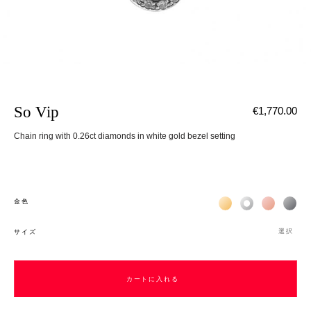
So Vip
€1,770.00
Chain ring with 0.26ct diamonds in white gold bezel setting
Жёлтое золото 18К
Белое золото 1
Розовое з
Чёр
金色
選択
サイズ
カートに入れる
カートに入れる