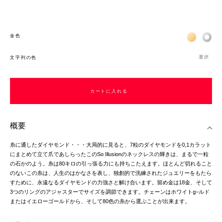
Жёлтое зо
Бел
金色
選択
文字列の色
カートに入れる
概要
糸に通したダイヤモンド・・・大局的に見ると、7粒のダイヤモンドを0,1カラット
にまとめて立て爪であしらったこのSo Illusionのネックレスの輝きは、まるで一粒
の石かのよう。糸は80キロの引っ張る力にも持ちこたえます。ほとんど切れること
のないこの糸は、人生のはかなさを表し、独創的で洗練されたジュエリーをもたら
すために、永遠なるダイヤモンドの力強さと解け合います。留め金は18金、そして
3つのリングのアジャスターでサイズを調節できます。チェーンはホワイトg−ルド
またはイエローゴールドから、そして80色の糸から選ぶことが出来ます。