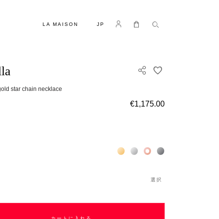
言語
Log in
マイカート
LA MAISON
JP
lla
欲しいものリスト
old star chain necklace
€1,175.00
Жёлтое золото 18К
Белое золото 18К
Розовое золото 18К
Чёрное золото 18К
選択
カートに入れる