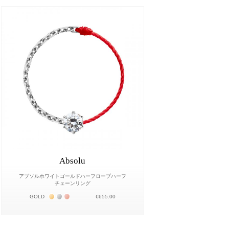
Absolu
アブソルホワイトゴールドハーフロープハーフ
チェーンリング
Жёлтое золото 18К
Белое золото 18К
Розовое золото 18К
GOLD
€655.00