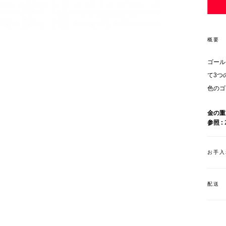
概要
ゴール
て3つ
色のゴ
金の
参照
お手入
配送