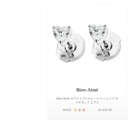
Bien-Aimé
Bien Aimé ホワイトゴールド ハートシェイプ ダ
イヤモンド ピアス
Жёлтое золото 18К
Белое золото 18К
Розовое золото 18К
GOLD
€1,510.00