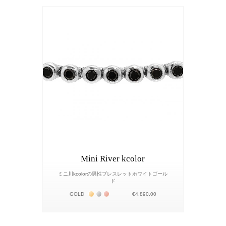
Mini River kcolor
ミニ川kcolorの男性ブレスレットホワイトゴール
ド
Жёлтое золото 18К
Белое золото 18К
Розовое золото 18К
GOLD
€4,890.00