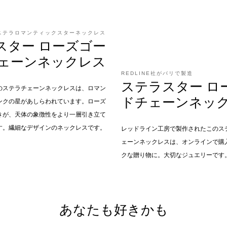
ステラロマンティックスターネックレス
スター ローズゴー
ェーンネックレス
REDLINE社がパリで製造
ステラスター ロ
製のステラチェーンネックレスは、ロマン
ドチェーンネッ
ンクの星があしらわれています。ローズ
きが、天体の象徴性をより一層引き立て
す。繊細なデザインのネックレスです。
レッドライン工房で製作されたこのス
ェーンネックレスは、オンラインで購
クな贈り物に。大切なジュエリーです
あなたも好きかも