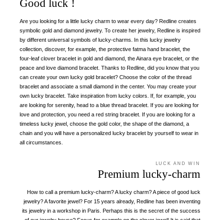
Good luck !
Are you looking for a little lucky charm to wear every day? Redline creates
symbolic gold and diamond jewelry. To create her jewelry, Redline is inspired
by different universal symbols of lucky-charms. In this lucky jewelry
collection, discover, for example, the protective fatma hand bracelet, the
four-leaf clover bracelet in gold and diamond, the Ainara eye bracelet, or the
peace and love diamond bracelet. Thanks to Redline, did you know that you
can create your own lucky gold bracelet? Choose the color of the thread
bracelet and associate a small diamond in the center. You may create your
own lucky bracelet. Take inspiration from lucky colors. If, for example, you
are looking for serenity, head to a blue thread bracelet. If you are looking for
love and protection, you need a red string bracelet. If you are looking for a
timeless lucky jewel, choose the gold color, the shape of the diamond, a
chain and you will have a personalized lucky bracelet by yourself to wear in
all circumstances.
LUCK AND WIN
Premium lucky-charm
How to call a premium lucky-charm? A lucky charm? A piece of good luck
jewelry? A favorite jewel? For 15 years already, Redline has been inventing
its jewelry in a workshop in Paris. Perhaps this is the secret of the success
of our jewelry house? Focus for example on the clover jewel! It is said that