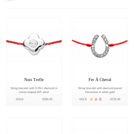
Nois Trefle
Fer À Cheval
String bracelet with 0.05ct diamond in
String bracelet with diamond-paved
clover-shaped 925 silver
horseshoe in white gold
Серебро
Жёлтое золото 18К
Белое золото 18К
Розовое золото 18К
GOLD
€300.00
GOLD
€725.00