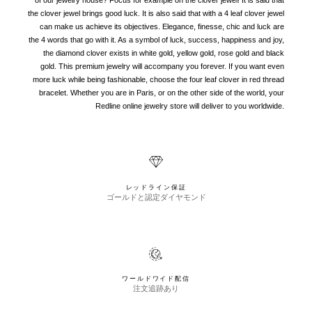
the clover jewel brings good luck. It is also said that with a 4 leaf clover jewel
can make us achieve its objectives. Elegance, finesse, chic and luck are
the 4 words that go with it. As a symbol of luck, success, happiness and joy,
the diamond clover exists in white gold, yellow gold, rose gold and black
gold. This premium jewelry will accompany you forever. If you want even
more luck while being fashionable, choose the four leaf clover in red thread
bracelet. Whether you are in Paris, or on the other side of the world, your
Redline online jewelry store will deliver to you worldwide.
レッドライン保証
ゴールドと認定ダイヤモンド
ワールドワイド配信
注文追跡あり