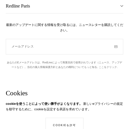
Redline Paris
最新のアップデートに関する情報を受け取るには、ニュースレターを購読してくだ
さい。
メールアドレス
購読
あなたのEメールアドレスは、RedLineによって商業目的で使用されています（ニュース、アップデ
ートなど）。当社の個人情報保護方針とあなたの権利についてもっと知る,
ここをクリック
.
ニュースレター
パリの1区でデザインされています
Cookies
cookieを使うことによって使い勝手がよくなります。
新しいeプライバシーの規定
Instagram
Facebook
Twitter
Pinterest
YouTube
あなたのEメール
を順守するために、cookieを設定する承諾を求めています。
もっと学ぶ
あなたのEメールアドレスは、RedLineに関する情報を送信するためにのみ
COOKIEを許可
© Creaddict - 全著作権所有
使用されます。 法律によれば、あなたにはあなたの個人データへのアクセ