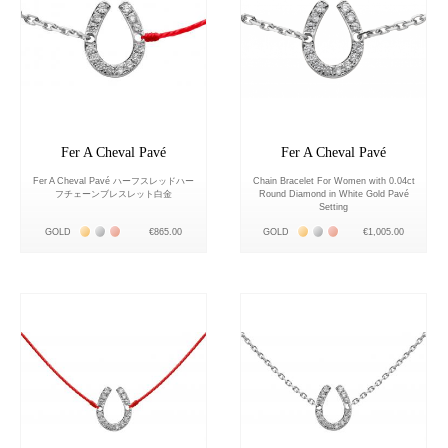
Fer A Cheval Pavé
Fer A Cheval Pavé
Fer A Cheval Pavé ハーフスレッドハー
Chain Bracelet For Women with 0.04ct
フチェーンブレスレット白金
Round Diamond in White Gold Pavé
Setting
Жёлтое золото 18К
Белое золото 18К
Розовое золото 18К
Жёлтое золото 18К
Белое золото 18К
Розовое золото 18К
GOLD
€1,005.00
GOLD
€865.00