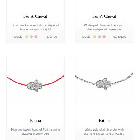
Fer À Cheval
Fer À Cheval
String necklace with diamond-paved
White gold chain necklace with
horseshoe in white gold
diamond-paved horseshoe
Жёлтое золото 18К
Белое золото 18К
Розовое золото 18К
Жёлтое золото 18К
Белое золото 18К
Розовое золото 18К
GOLD
€725.00
GOLD
€1,405.00
Fatma
Fatma
Diamond-paved hand of Fatima string
White gold chain bracelet with
bracelet in white gold
diamond-paved hand of Fatima