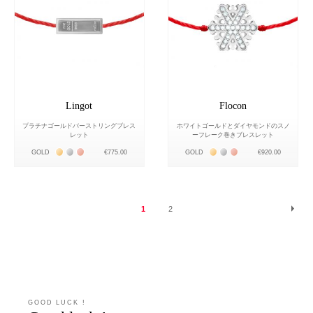
Lingot
Flocon
プラチナゴールドバーストリングブレス
ホワイトゴールドとダイヤモンドのスノ
レット
ーフレーク巻きブレスレット
Жёлтое золото 18К
Белое золото 18К
Розовое золото 18К
Жёлтое золото 18К
Белое золото 18К
Розовое золото 18К
GOLD
€775.00
GOLD
€920.00
ページ
1
2
ページを読んでい
ページ
ペ
GOOD LUCK !