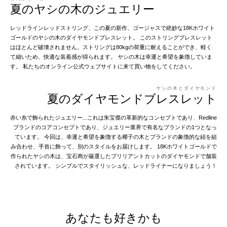
夏のヤシの木のジュエリー
レッドラインレッドストリング、この夏の新作、ゴージャスで絶妙な18Kホワイト
ゴールドのヤシの木のダイヤモンドブレスレット。 このストリングブレスレット
はほとんど破壊されません。ストリングは80kgの荷重に耐えることができ、軽く
て細いため、快適な装着感が得られます。 ヤシの木は幸運と希望を象徴していま
す。 私たちのオンライン公式ウェブサイトに来て買い物をしてください。
ヤシの木とダイヤモンド
夏のダイヤモンドブレスレット
赤い糸で飾られたジュエリー...これは朱宝傑の革新的なコンセプトであり、Redline
ブランドのコアコンセプトであり、ジュエリー業界で有名なブランドの1つとなっ
ています。 今回は、幸運と希望を象徴する椰子の木とブランドの象徴的な紐を組
み合わせ、手首に飾って、別のスタイルをお届けします。 18Kホワイトゴールドで
作られたヤシの木は、宝石商が厳選したブリリアントカットのダイヤモンドで舗装
されています。 シンプルでスタイリッシュな、レッドライナーになりましょう！
あなたも好きかも