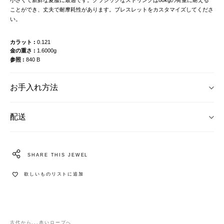
ことができ、丈夫で耐摩耗性があります。ブレスレットをカスタマイズしてくださ
い。
カラット
0.121
金の重さ
1.6000g
参照
840 B
お手入れ方法
配送
SHARE THIS JEWEL
欲しいものリストに追加
古代から...赤いロープへ