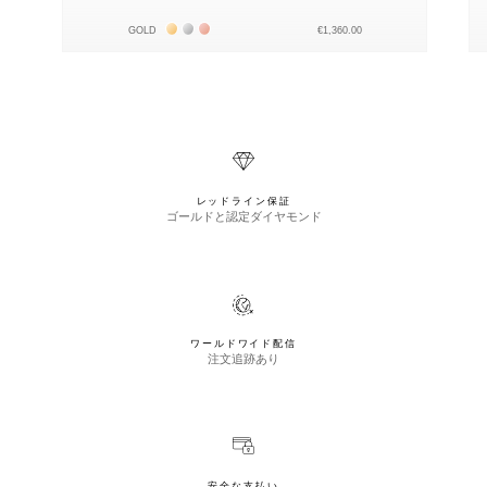
Жёлтое золото 18К
Белое золото 18К
Розовое золото 18К
GOLD
€1,360.00
レッドライン保証
ゴールドと認定ダイヤモンド
ワールドワイド配信
注文追跡あり
安全な支払い