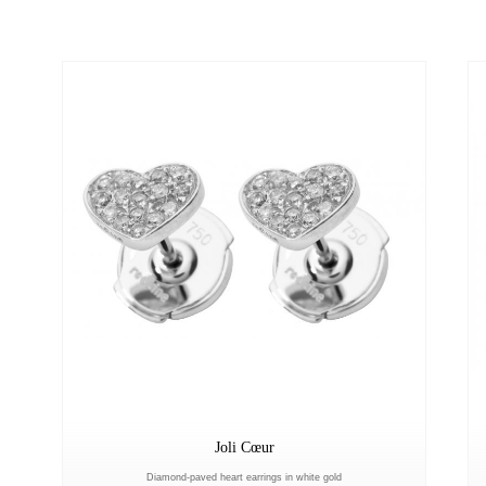
Joli Cœur
Diamond-paved heart earrings in white gold