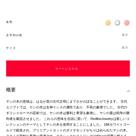
Жёлтое золото 
Белое зол
Роз
金色
選択
文字列の色
選択
サイズ
カートに入れる
概要
ヤシの木の意味は、はるか昔の古代文明にまでさかのぼることができます。 古代
エジプトでは、ヤシの木は女神イシスの属性であり、不死の象徴でした。 古代の
ギリシャローマの芸術では、ヤシの木は勝利と希望を象徴し、ヤシの葉は戦争の勝
利者を戴冠させました。 これらの意味を念頭に置いて、RedlineJewelryは新しいコ
レクションのテーマとしてヤシの木を使用することにしました。 18Kホワイトゴー
ルドで鍛造され、ブリリアントカットのダイヤモンドがちりばめられたヤシの木。
小さくて新鮮な夏服に最適です。クラシックなストリングは80kgの荷重に耐える